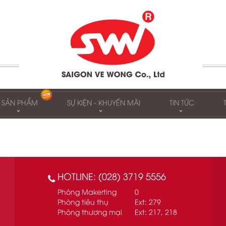
SẢN PHẨM
SỰ KIỆN - KHUYẾN MÃI
TIN TỨC
HOTLINE: (028) 3719 5556
Phòng Makerting
0
Phòng tiêu thụ
Ext: 279
Phòng thương mại
Ext: 217, 218