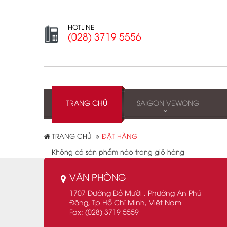
HOTLINE
(028) 3719 5556
TRANG CHỦ
SAIGON VEWONG
TRANG CHỦ
ĐẶT HÀNG
Không có sản phẩm nào trong giỏ hàng
VĂN PHÒNG
1707 Đường Đỗ Mười , Phường An Phú
Đông, Tp Hồ Chí Minh, Việt Nam
Fax: (028) 3719 5559