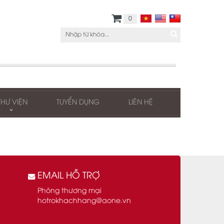
0
THƯ VIỆN
TUYỂN DỤNG
LIÊN HỆ
EMAIL HỖ TRỢ
Phòng thương mại
hotrokhachhang@aone.vn