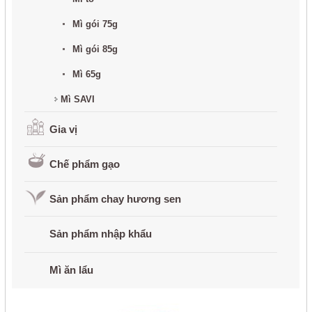
Mì ăn lẩu
Mì gói 75g
Mì gói 85g
Sài gòn Ve Wong
Mì 65g
Sự kiện - khuyến mãi
Mì SAVI
Tuyển dụng
Gia vị
Thư viện
Chế phẩm gạo
Liên hệ
Sản phẩm chay hương sen
close
Sản phẩm nhập khẩu
Mì ăn lẩu
LỰA CHỌN NGÔN NGỮ
Tiếng Việt